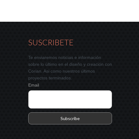
SUSCRIBETE
Te enviaremos noticias e información
sobre lo último en el diseño y creación con
Corian. Asi como nuestros últimos
proyectos terminados.
Email