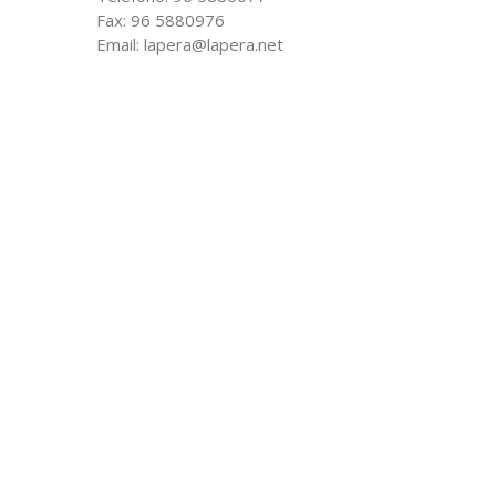
Fax: 96 5880976
Email: lapera@lapera.net