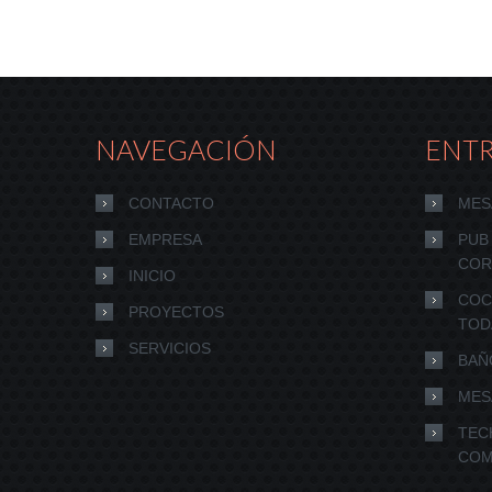
NAVEGACIÓN
ENT
CONTACTO
MES
EMPRESA
PUB
COR
INICIO
COC
PROYECTOS
TOD
SERVICIOS
BAÑ
MES
TEC
COM