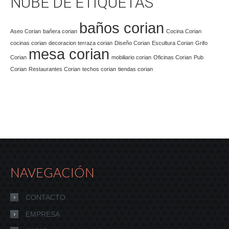
NUBE DE ETIQUETAS
baños corian
Aseo Corian
bañera corian
Cocina Corian
cocinas corian
decoracion terraza corian
Diseño Corian
Escultura Corian
Grifo
mesa corian
Corian
mobiliario corian
Oficinas Corian
Pub
Corian
Restaurantes Corian
techos corian
tiendas corian
NAVEGACIÓN
CONTACTO
EMPRESA