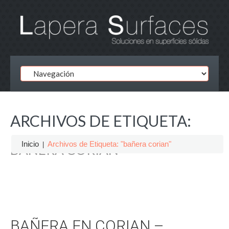
ARCHIVOS DE ETIQUETA:
Inicio
Archivos de Etiqueta: "bañera corian"
BAÑERA CORIAN
BAÑERA EN CORIAN –