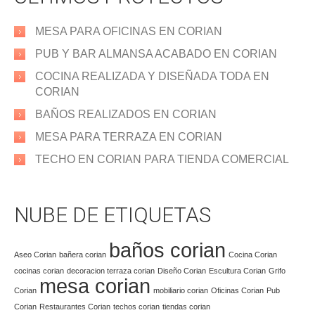
MESA PARA OFICINAS EN CORIAN
PUB Y BAR ALMANSA ACABADO EN CORIAN
COCINA REALIZADA Y DISEÑADA TODA EN
CORIAN
BAÑOS REALIZADOS EN CORIAN
MESA PARA TERRAZA EN CORIAN
TECHO EN CORIAN PARA TIENDA COMERCIAL
NUBE DE ETIQUETAS
baños corian
Aseo Corian
bañera corian
Cocina Corian
cocinas corian
decoracion terraza corian
Diseño Corian
Escultura Corian
Grifo
mesa corian
Corian
mobiliario corian
Oficinas Corian
Pub
Corian
Restaurantes Corian
techos corian
tiendas corian