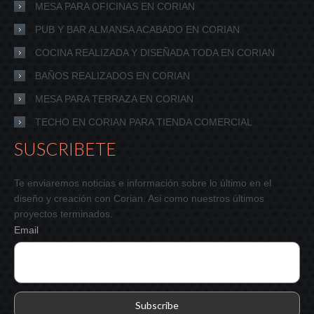
MESA PARA OFICINAS EN CORIAN
PUB Y BAR ALMANSA ACABADO EN CORIAN
COCINA REALIZADA Y DISEÑADA TODA EN CORIAN
BAÑOS REALIZADOS EN CORIAN
MESA PARA TERRAZA EN CORIAN
TECHO EN CORIAN PARA TIENDA COMERCIAL
SUSCRIBETE
Te enviaremos noticias e información sobre lo último en el
diseño y creación con Corian. Asi como nuestros últimos
proyectos terminados.
Email