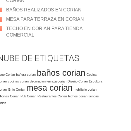
CORIAN
BAÑOS REALIZADOS EN CORIAN
MESA PARA TERRAZA EN CORIAN
TECHO EN CORIAN PARA TIENDA
COMERCIAL
NUBE DE ETIQUETAS
baños corian
seo Corian
bañera corian
Cocina
orian
cocinas corian
decoracion terraza corian
Diseño Corian
Escultura
mesa corian
orian
Grifo Corian
mobiliario corian
ficinas Corian
Pub Corian
Restaurantes Corian
techos corian
tiendas
orian