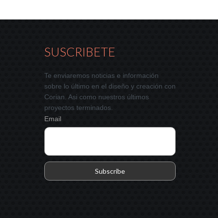
SUSCRIBETE
Te enviaremos noticias e información
sobre lo último en el diseño y creación con
Corian. Asi como nuestros últimos
proyectos terminados.
Email