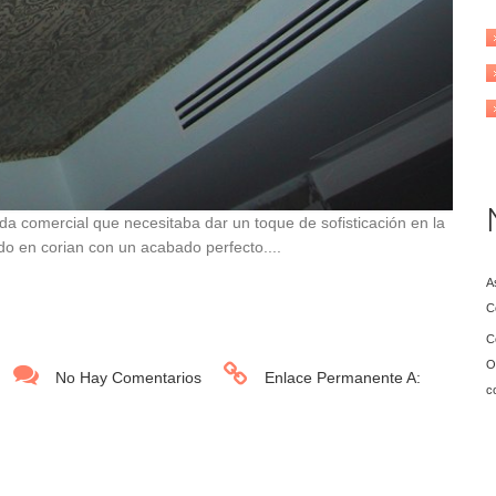
da comercial que necesitaba dar un toque de sofisticación en la
o en corian con un acabado perfecto....
A
C
C
O
No Hay Comentarios
Enlace Permanente A:
c