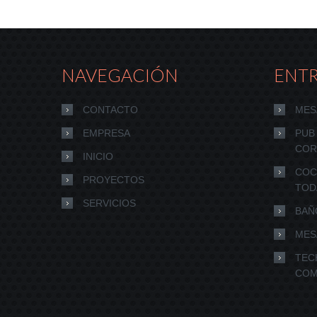
NAVEGACIÓN
ENT
CONTACTO
MES
EMPRESA
PUB
COR
INICIO
COC
PROYECTOS
TOD
SERVICIOS
BAÑ
MES
TEC
COM