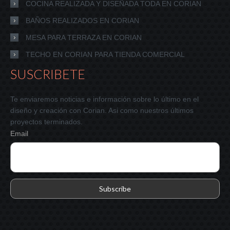
COCINA REALIZADA Y DISEÑADA TODA EN CORIAN
BAÑOS REALIZADOS EN CORIAN
MESA PARA TERRAZA EN CORIAN
TECHO EN CORIAN PARA TIENDA COMERCIAL
SUSCRIBETE
Te enviaremos noticias e información sobre lo último en el
diseño y creación con Corian. Asi como nuestros últimos
proyectos terminados.
Email