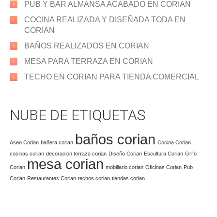
PUB Y BAR ALMANSA ACABADO EN CORIAN
COCINA REALIZADA Y DISEÑADA TODA EN
CORIAN
BAÑOS REALIZADOS EN CORIAN
MESA PARA TERRAZA EN CORIAN
TECHO EN CORIAN PARA TIENDA COMERCIAL
NUBE DE ETIQUETAS
baños corian
Aseo Corian
bañera corian
Cocina Corian
cocinas corian
decoracion terraza corian
Diseño Corian
Escultura Corian
Grifo
mesa corian
Corian
mobiliario corian
Oficinas Corian
Pub
Corian
Restaurantes Corian
techos corian
tiendas corian